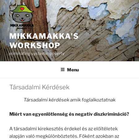
Skip
to
content
MIKKAMAKKA'S
WORKSHOP
eliminating systemic poverty
Menu
Társadalmi Kérdések
Társadalmi kérdések amik foglalkoztatnak
Miért van egyenlőtlenség és negatív diszkrimináció?
A társadalmi kirekesztés érdekel és az előítéletek
alapján való megkülönböztetés. Főként azokban az