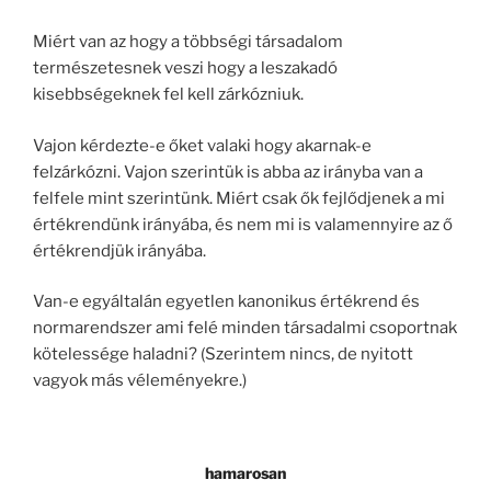
Miért van az hogy a többségi társadalom
természetesnek veszi hogy a leszakadó
kisebbségeknek fel kell zárkózniuk.
Vajon kérdezte-e őket valaki hogy akarnak-e
felzárkózni. Vajon szerintük is abba az irányba van a
felfele mint szerintünk. Miért csak ők fejlődjenek a mi
értékrendünk irányába, és nem mi is valamennyire az ő
értékrendjük irányába.
Van-e egyáltalán egyetlen kanonikus értékrend és
normarendszer ami felé minden társadalmi csoportnak
kötelessége haladni? (Szerintem nincs, de nyitott
vagyok más véleményekre.)
hamarosan