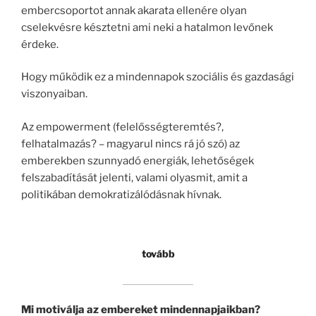
embercsoportot annak akarata ellenére olyan
cselekvésre késztetni ami neki a hatalmon levőnek
érdeke.
Hogy működik ez a mindennapok szociális és gazdasági
viszonyaiban.
Az empowerment (felelősségteremtés?,
felhatalmazás? – magyarul nincs rá jó szó) az
emberekben szunnyadó energiák, lehetőségek
felszabadítását jelenti, valami olyasmit, amit a
politikában demokratizálódásnak hívnak.
tovább
Mi motiválja az embereket mindennapjaikban?