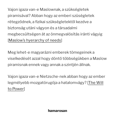
Vajon igaza van-e Maslownak, a szükségletek
piramisával? Abban hogy az emberi szüségletek
rétegződnek, a fizikai szükségletektől kezdve a
biztonság utáni vágyon és a társadalmi
megbecsültségen át az önmegvalósítás iránti vágyig
[
Maslow’s hyerarchy of needs
]
Meg lehet-e magyarázni emberek tömegeinek a
viselkedését azzal hogy döntő többségükben a Maslow
piramisnak ennek vagy annak a szintjén állnak.
Vajon igaza van-e Nietzsche-nek abban hogy az ember
legmélyebb mozgatórugója a hatalomvágy? [
The Will
to Power
]
hamarosan