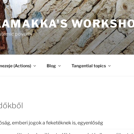
KAMAKKA'S WORKSH
ystemic poverty
mezeje (Actions)
Blog
Tangential topics
dőkből
ság, emberi jogok a feketéknek is, egyenlőség