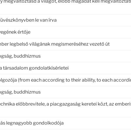
 megváltoztasd a világot, előbb magadat kell megváltozta
Füvészkönyvben le van írva
yegének értője
ember legbelső világának megismeréséhez vezető út
dogság, buddhizmus
a társadalom gondolatkísérletei
lgozója (from each according to their ability, to each accordi
dogság, buddhizmus
chnika előbbrevitele, a piacgazgaság keretei közt, az ember
odás legnagyobb gondolkodója