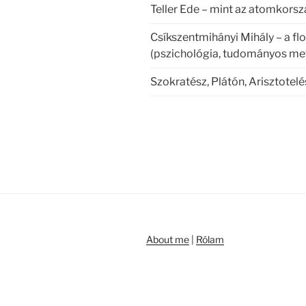
Teller Ede – mint az atomkorsz
Csíkszentmihányi Mihály – a fl
(pszichológia, tudományos me
Szokratész, Plátón, Arisztotel
About me
|
Rólam