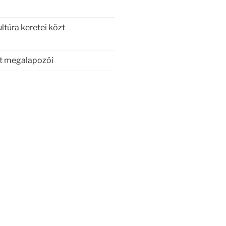
túra keretei közt
et megalapozói