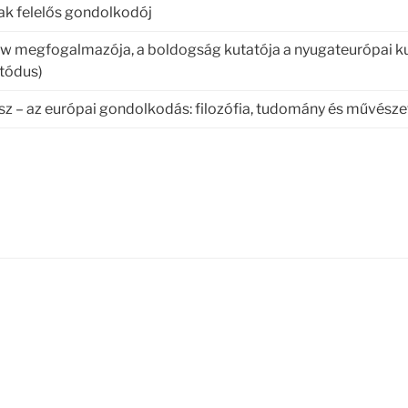
ak felelős gondolkodój
ow megfogalmazója, a boldogság kutatója a nyugateurópai kul
tódus)
ész – az európai gondolkodás: filozófia, tudomány és művész