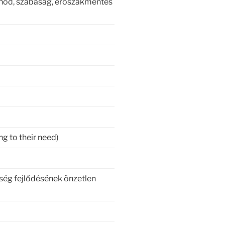
tnod, szabaság, erőszakmentes
ng to their need)
iség fejlődésének önzetlen