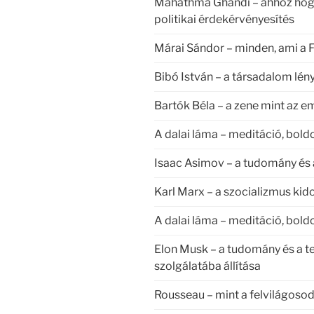
Mahathma Ghandi – ahhoz hogy
politikai érdekérvényesítés
Márai Sándor – minden, ami a 
Bibó István – a társadalom lén
Bartók Béla – a zene mint az 
A dalai láma – meditáció, bol
Isaac Asimov – a tudomány és 
Karl Marx – a szocializmus kido
A dalai láma – meditáció, bol
Elon Musk – a tudomány és a te
szolgálatába állítása
Rousseau – mint a felvilágos