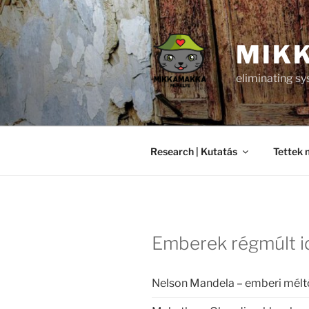
Skip
to
content
MIK
eliminating s
Research | Kutatás
Tettek 
Emberek régmúlt i
Nelson Mandela – emberi méltó